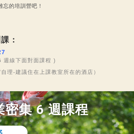
難忘的培訓營吧！
訓課：
27
 6 週線下面對面課程 )
自理-建議住在上課教室所在的酒店）
密集 6 週課程
名